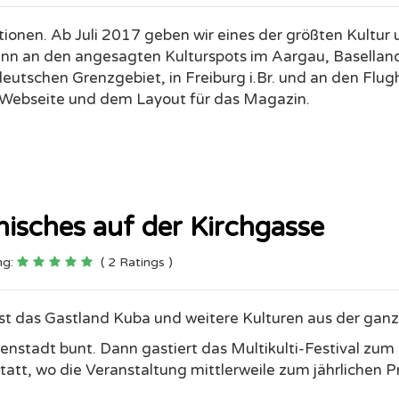
räch mit Valentin Zumsteg enstand diese erste Press
schön an die
Neue Fricktaler Zeitung
und Lob an Valentin
( 2 Ratings )
itionen. Ab Juli 2017 geben wir eines der größten Kult
nn an den angesagten Kulturspots im Aargau, Baselland,
eutschen Grenzgebiet, in Freiburg i.Br. und an den Flugh
r Webseite und dem Layout für das Magazin.