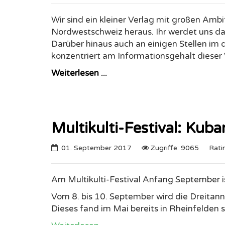
Nach einem spannenden und lockerem Gesp
"Festival der Kulturen". Ein grosses Danke
Weiterlesen ...
BAZiD
05. Juni 2017
Zugriffe: 9511
Rating:
Wir sind ein kleiner Verlag mit großen Amb
Nordwestschweiz heraus. Ihr werdet uns da
Darüber hinaus auch an einigen Stellen im d
konzentriert am Informationsgehalt diese
Weiterlesen ...