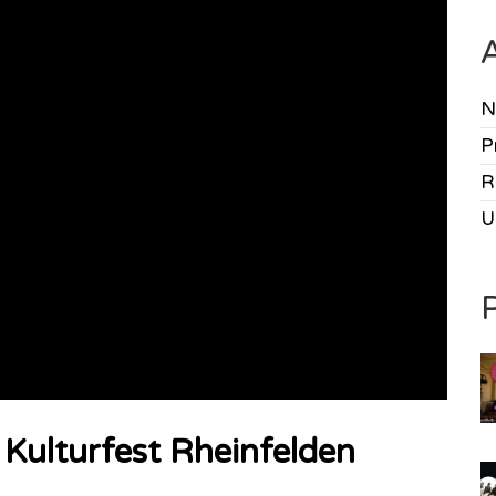
N
P
R
U
 Kulturfest Rheinfelden